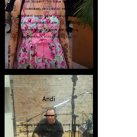
“Oohh Volker!!! Ich freue mich echt
toootaaal, das Lied ist einfach
totaltotal super, ganz genau so, wie ich
es mir vorgestellt habe (...). Shocksig
und nix gross Tamtam und knackig
dazu, einfach richtigrichtig toll!!!”
Andi
marode
"Volker hat sehr schnell eine gute
Vorstellung davon entwickelt, wie