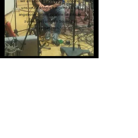
wir uns den Sound vorstellen und
uns unaufdringlich eigene Ideen
angeboten (nicht zu viele und nicht
zu wenige) um den Sound zu
verbessern."
Armin Campary
Die schwarzen Schafe
"Immer gute Arbeit mit Volker. Auf
ihn kann man sich immer verlassen
und ich habe bisher immer gute
Produktionen mit ihm gemacht!"